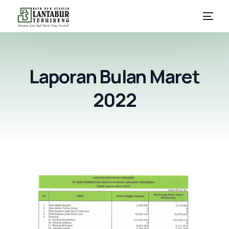
Tentang
Laporan Bulan Maret
Informasi
2022
Simpanan
Pembiayaan
Layanan